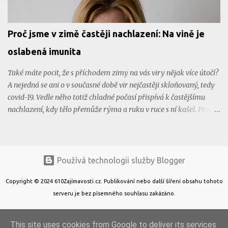
textovém režimu. Byl tu ale slibný začátek něčeho, co v dalších
letech prošlo rychlým vývojem a zdokonalením. Významný byl v
tomto ohledu rok 1996 , jenž byl ve znamení vydání karty Voodoo
Proč jsme v zimě častěji nachlazení: Na vině je
společností 3DFX, která představovala takovou malou revoluci v
grafických kartách. Ještě výraznějším počinem byla grafická karta
oslabená imunita
Voodoo Rush , jež už dokázala p...
Také máte pocit, že s příchodem zimy na vás viry nějak více útočí?
A nejedná se ani o v současné době vir nejčastěji skloňovaný, tedy
covid-19. Vedle něho totiž chladné počasí přispívá k častějšímu
nachlazení, kdy tělo přemůže rýma a ruku v ruce s ní kašel. Proč
tomu tak je? Chřipkovému viru se daří v chladnu Na světě je
spousta virů a každému vyhovuje jiné prostředí. Některý si více
lebedí v teple, jiný má rád zimu. O tom, jestli se virem nakazíme,
rozhoduje nejen to, jak silnou máme imunitu, ale i způsob přenosu
Používá technologii služby Blogger
viru z člověka na člověka. Třeba chřipkovému viru se v chladu
Copyright © 2024 610Zajímavosti.cz. Publikování nebo další šíření obsahu tohoto
výborně daří. Nejlépe přežívá při teplotě okolo 5 °C a méně. Tedy
serveru je bez písemného souhlasu zakázáno.
právě tehdy, kdy je u nás na severní polokouli zima. Taková ta
sychravá, kdy bývá po celý den mlhavo a nevlídně. Nakazí vás už 3
viriony Současně s tím jde ruku v ruce i nižší vzdušná vlhkost, která
This site uses cookies from Google to deliver its services