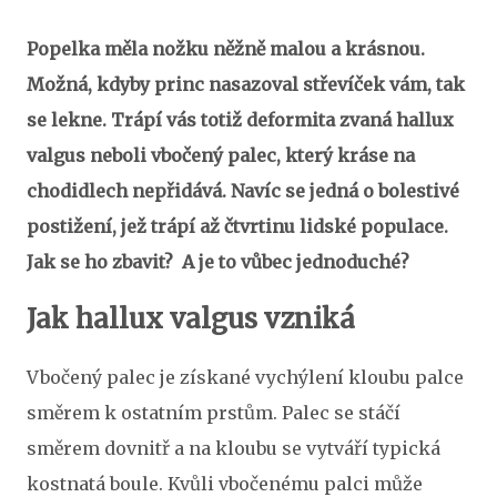
Popelka měla nožku něžně malou a krásnou.
Možná, kdyby princ nasazoval střevíček vám, tak
se lekne. Trápí vás totiž deformita zvaná hallux
valgus neboli vbočený palec, který kráse na
chodidlech nepřidává. Navíc se jedná o bolestivé
postižení, jež trápí až čtvrtinu lidské populace.
Jak se ho zbavit? A je to vůbec jednoduché?
Jak hallux valgus vzniká
Vbočený palec je získané vychýlení kloubu palce
směrem k ostatním prstům. Palec se stáčí
směrem dovnitř a na kloubu se vytváří typická
kostnatá boule. Kvůli vbočenému palci může