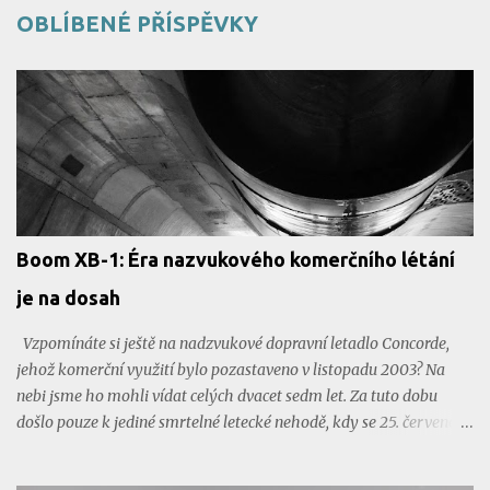
OBLÍBENÉ PŘÍSPĚVKY
Boom XB-1: Éra nazvukového komerčního létání
je na dosah
Vzpomínáte si ještě na nadzvukové dopravní letadlo Concorde,
jehož komerční využití bylo pozastaveno v listopadu 2003? Na
nebi jsme ho mohli vídat celých dvacet sedm let. Za tuto dobu
došlo pouze k jediné smrtelné letecké nehodě, kdy se 25. července
2000 zřídil let Air France 4590 krátce po startu a všech 109
cestujících zahynulo. Na místo tohoto legendárního letadla se