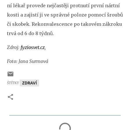
ní lékař provede nejčastěji protnutí první nártní
kosti a zajistí ji ve správné poloze pomocí šroubů
či skobek. Rekonvalescence po takovém zákroku
trvá od 6 do 8 týdnů.
Zdroj:
fyziosvet.cz
,
Foto: Jana Surmová
ŠTÍTKY
ZDRAVÍ
K