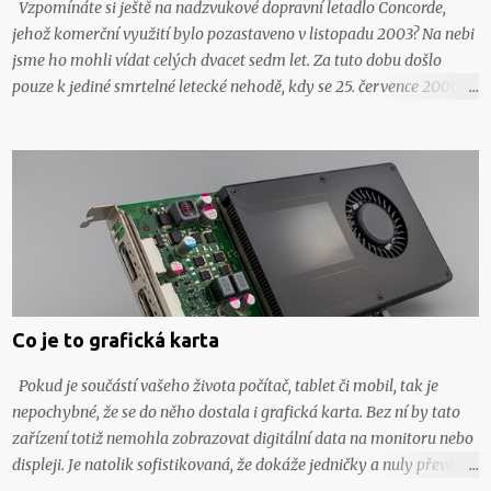
Vzpomínáte si ještě na nadzvukové dopravní letadlo Concorde,
jehož komerční využití bylo pozastaveno v listopadu 2003? Na nebi
jsme ho mohli vídat celých dvacet sedm let. Za tuto dobu došlo
pouze k jediné smrtelné letecké nehodě, kdy se 25. července 2000
zřídil let Air France 4590 krátce po startu a všech 109 cestujících
zahynulo. Na místo tohoto legendárního letadla se začíná tlačit
nové, a ta letadlo XB-1, které také směřuje k překonání rychlosti
zvuku. Aktuálně překročilo svůj rychlostní rekord. Co o tomto
letadle všechno nevíte? Éra nadzvukového létání Za rohem možná
číhá nová, ekologičtější doba nadzvukové letecké dopravy. Její
průkopník, letoun Concorde byl v komerčním provozu v letech 1976
až 2003. Bohužel nadzvukové cestování bylo stále dražší a o lety
tímto letadlem zájem postupně klesal. Konec jeho éry udělala pak
Co je to grafická karta
smrtelná letecká nehoda v roce 2000. Let Concordu byl hodně
náročný na spalování fosilních paliv, což v dnešní době...
Pokud je součástí vašeho života počítač, tablet či mobil, tak je
nepochybné, že se do něho dostala i grafická karta. Bez ní by tato
zařízení totiž nemohla zobrazovat digitální data na monitoru nebo
displeji. Je natolik sofistikovaná, že dokáže jedničky a nuly převést