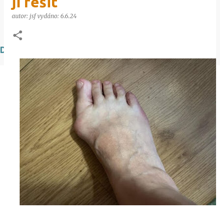
ji řešit
autor:
jsf
vydáno:
6.6.24
DOPORUČUJEME