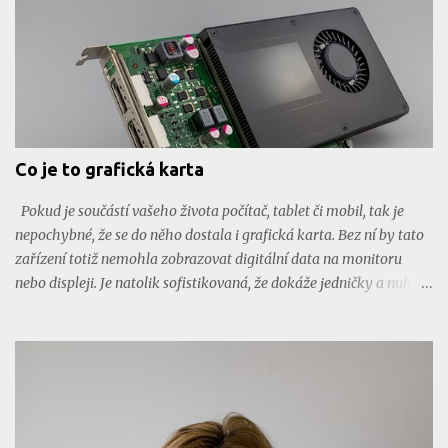
začíná tlačit nové, a ta letadlo XB-1, které také směřuje
k překonání rychlosti zvuku. Aktuálně překročilo svůj rychlostní
rekord. Co o tomto letadle všechno nevíte? Éra nadzvukového
létání Za rohem možná číhá nová, ekologičtější doba nadzvukové
letecké dopravy. Její průkopník, letoun Concorde byl v komerčním
provozu v letech 1976 až 2003. Bohužel nadzvukové cestování bylo
stále dražší a o lety tímto letadlem zájem postupně klesal. Konec
Co je to grafická karta
jeho éry udělala pak smrtelná letecká nehoda v roce 2000. Let
Concordu byl hodně náročný na spalování fosilních paliv, což
Pokud je součástí vašeho života počítač, tablet či mobil, tak je
v dnešní době...
nepochybné, že se do něho dostala i grafická karta. Bez ní by tato
zařízení totiž nemohla zobrazovat digitální data na monitoru
nebo displeji. Je natolik sofistikovaná, že dokáže jedničky a nuly
převést do takové podoby, aby ji mohlo lidské vnímat. Proto je
nepostradatelná a také jedním z parametrů, který člověk
zohledňuje při výběru nové elektroniky. Trocha historie nikdy
není na škodu První grafická karta vznikla už v roce 1981 . Tenkrát
ji vyvinula společnost IBM pro svůj osobní počítač IBM PC . Pravda,
mnoho toho nezmohla, protože počítač uměl pracovat pouze v