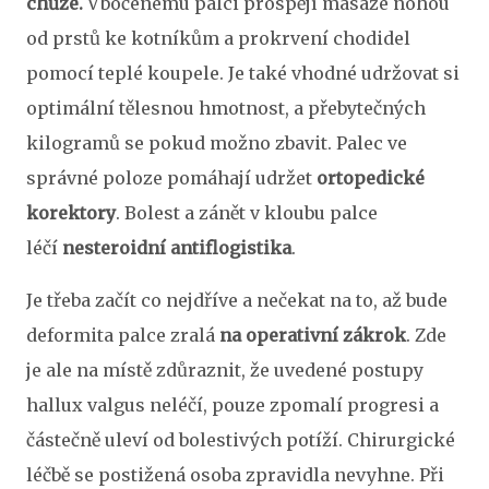
chůze.
Vbočenému palci prospějí masáže nohou
od prstů ke kotníkům a prokrvení chodidel
pomocí teplé koupele. Je také vhodné udržovat si
optimální tělesnou hmotnost, a přebytečných
kilogramů se pokud možno zbavit. Palec ve
správné poloze pomáhají udržet
ortopedické
korektory
. Bolest a zánět v kloubu palce
léčí
nesteroidní antiflogistika
.
Je třeba začít co nejdříve a nečekat na to, až bude
deformita palce zralá
na operativní zákrok
. Zde
je ale na místě zdůraznit, že uvedené postupy
hallux valgus neléčí, pouze zpomalí progresi a
částečně uleví od bolestivých potíží. Chirurgické
léčbě se postižená osoba zpravidla nevyhne. Při