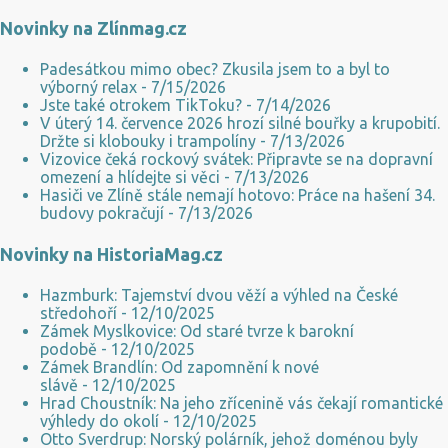
rozhoduje nejen to, jak silnou máme imunitu, ale i způsob přenosu
Novinky na Zlínmag.cz
viru z člověka na člověka. Třeba chřipkovému viru se v chladu
výborně daří. Nejlépe přežívá při teplotě okolo 5 °C a méně. Tedy
Padesátkou mimo obec? Zkusila jsem to a byl to
právě tehdy, kdy je u nás na severní polokouli zima. Taková ta
výborný relax
- 7/15/2026
sychravá, kdy bývá po celý den mlhavo a nevlídně. Nakazí vás už 3
Jste také otrokem TikToku?
- 7/14/2026
V úterý 14. července 2026 hrozí silné bouřky a krupobití.
viriony Současně s tím jde ruku v ruce i nižší vzdušná vlhkost, která
Držte si klobouky i trampolíny
- 7/13/2026
vysušuje sliznice. Tím totiž připravuje snadnou cestu viru do
Vizovice čeká rockový svátek: Připravte se na dopravní
lidského organismu. Pak už jen stačí, abys...
omezení a hlídejte si věci
- 7/13/2026
Hasiči ve Zlíně stále nemají hotovo: Práce na hašení 34.
budovy pokračují
- 7/13/2026
Novinky na HistoriaMag.cz
Hazmburk: Tajemství dvou věží a výhled na České
středohoří
- 12/10/2025
Zámek Myslkovice: Od staré tvrze k barokní
podobě
- 12/10/2025
Zámek Brandlín: Od zapomnění k nové
slávě
- 12/10/2025
Hrad Choustník: Na jeho zřícenině vás čekají romantické
výhledy do okolí
- 12/10/2025
Otto Sverdrup: Norský polárník, jehož doménou byly