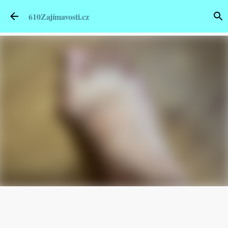
Přeskočit na hlavní obsah
610Zajímavosti.cz