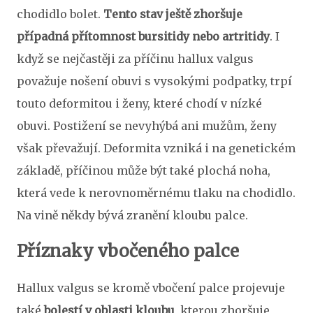
chodidlo bolet.
Tento stav ještě zhoršuje
případná přítomnost bursitidy nebo artritidy
. I
když se nejčastěji za příčinu hallux valgus
považuje nošení obuvi s vysokými podpatky, trpí
touto deformitou i ženy, které chodí v nízké
obuvi. Postižení se nevyhýbá ani mužům, ženy
však převažují. Deformita vzniká i na genetickém
základě, příčinou může být také plochá noha,
která vede k nerovnoměrnému tlaku na chodidlo.
Na vině někdy bývá zranění kloubu palce.
Příznaky vbočeného palce
Hallux valgus se kromě vbočení palce projevuje
také
bolestí v oblasti kloubu
, kterou zhoršuje