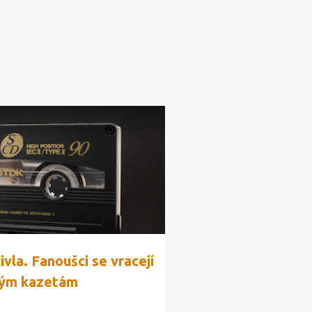
vla. Fanoušci se vracejí
ým kazetám