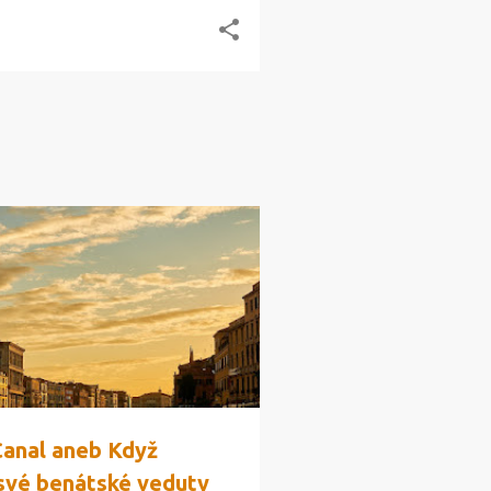
Canal aneb Když
 své benátské veduty