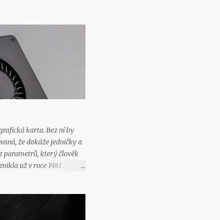
grafická karta. Bez ní by
ovaná, že dokáže jedničky a
 z parametrů, který člověk
ikla už v roce 1981 .
 protože počítač uměl
hlým vývojem a
polečností 3DFX, která
ká karta Voodoo Rush , jež