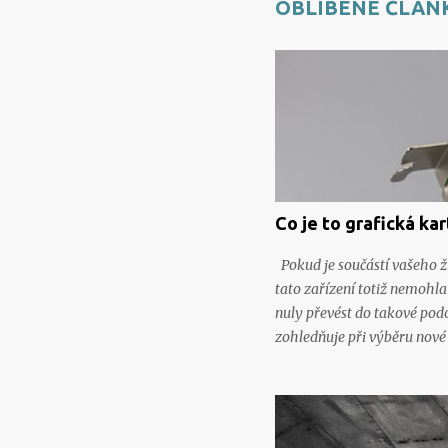
OBLÍBENÉ ČLÁN
Co je to grafická kar
Pokud je součástí vašeho živ
tato zařízení totiž nemohla
nuly převést do takové podo
zohledňuje při výběru nové 
Tenkrát ji vyvinula společ
pracovat pouze v textovém r
zdokonalením. Významný byl
představovala takovou malo