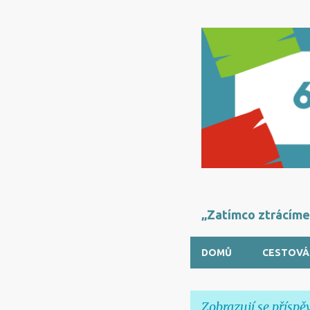
„Zatímco ztrácíme 
DOMŮ
CESTOVÁ
Zobrazují se příspě