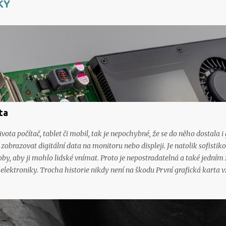
KY
ta
ota počítač, tablet či mobil, tak je nepochybné, že se do něho dostala i 
 zobrazovat digitální data na monitoru nebo displeji. Je natolik sofistik
by, aby ji mohlo lidské vnímat. Proto je nepostradatelná a také jedním
elektroniky. Trocha historie nikdy není na škodu První grafická karta vzn
nost IBM pro svůj osobní počítač IBM PC . Pravda, mnoho toho nezmohla,
ežimu. Byl tu ale slibný začátek něčeho, co v dalších letech prošlo ryc
 v tomto ohledu rok 1996 , jenž byl ve znamení vydání karty Voodoo s
u revoluci v grafických kartách. Ještě výraznějším počinem byla grafic