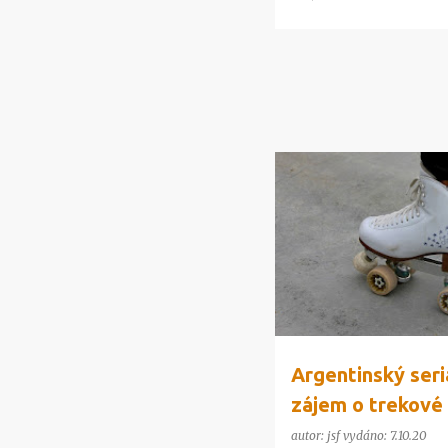
ZÁBAVA
Argentinský seri
zájem o trekové 
autor:
jsf
vydáno:
7.10.20