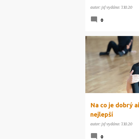
autor:
jsf
vydáno:
7.10.20
0
ŽIVOTNÍ STYL
Na co je dobrý ai
nejlepší
autor:
jsf
vydáno:
7.10.20
0