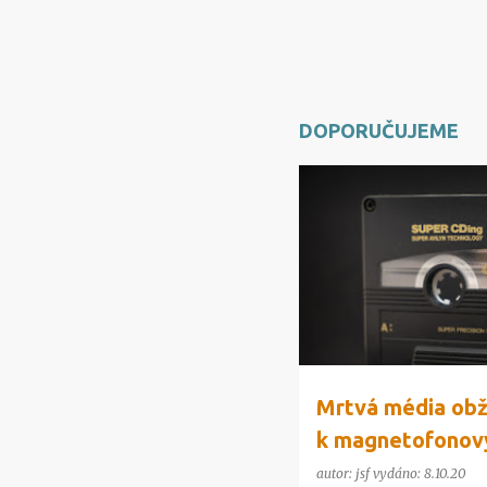
DOPORUČUJEME
TECHNOLOGIE
Mrtvá média obži
k magnetofonov
autor:
jsf
vydáno:
8.10.20