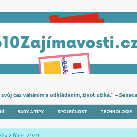
Přeskočit na hlavní obsah
svůj čas váháním a odkládáním, život utíká.“ – Senec
NÍ
RADY A TIPY
SPOLEČNOST
TECHNOLOGIE
vky z říjen, 2020