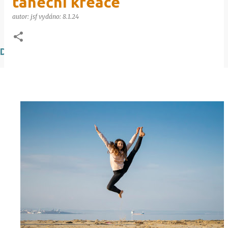
taneční kreace
autor:
jsf
vydáno:
8.1.24
DOPORUČUJEME