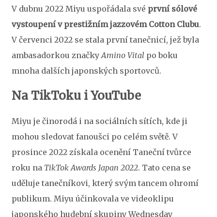
V dubnu 2022 Miyu uspořádala své
první sólové
vystoupení v prestižním jazzovém Cotton Clubu
.
V červenci 2022 se stala první tanečnicí, jež byla
ambasadorkou značky
Amino Vital
po boku
mnoha dalších japonských sportovců.
Na TikToku i YouTube
Miyu je činorodá i na sociálních sítích, kde ji
mohou sledovat fanoušci po celém světě. V
prosince 2022 získala ocenění Taneční tvůrce
roku na
TikTok Awards Japan 2022
. Tato cena se
uděluje tanečníkovi, který svým tancem ohromí
publikum. Miyu účinkovala ve videoklipu
japonského hudební skupiny Wednesday