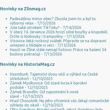
rozhoduje nejen to, jak silnou máme imunitu, ale i způsob přenosu
Novinky na Zlínmag.cz
viru z člověka na člověka. Třeba chřipkovému viru se v chladu
výborně daří. Nejlépe přežívá při teplotě okolo 5 °C a méně. Tedy
Padesátkou mimo obec? Zkusila jsem to a byl to
právě tehdy, kdy je u nás na severní polokouli zima. Taková ta
výborný relax
- 7/15/2026
sychravá, kdy bývá po celý den mlhavo a nevlídně. Nakazí vás už 3
Jste také otrokem TikToku?
- 7/14/2026
V úterý 14. července 2026 hrozí silné bouřky a krupobití.
viriony Současně s tím jde ruku v ruce i nižší vzdušná vlhkost, která
Držte si klobouky i trampolíny
- 7/13/2026
vysušuje sliznice. Tím totiž připravuje snadnou cestu viru do
Vizovice čeká rockový svátek: Připravte se na dopravní
lidského organismu. Pak už jen stačí, abys...
omezení a hlídejte si věci
- 7/13/2026
Hasiči ve Zlíně stále nemají hotovo: Práce na hašení 34.
budovy pokračují
- 7/13/2026
Novinky na HistoriaMag.cz
Hazmburk: Tajemství dvou věží a výhled na České
středohoří
- 12/10/2025
Zámek Myslkovice: Od staré tvrze k barokní
podobě
- 12/10/2025
Zámek Brandlín: Od zapomnění k nové
slávě
- 12/10/2025
Hrad Choustník: Na jeho zřícenině vás čekají romantické
výhledy do okolí
- 12/10/2025
Otto Sverdrup: Norský polárník, jehož doménou byly