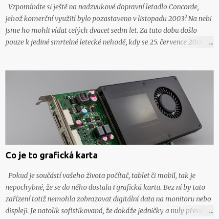
Vzpomínáte si ještě na nadzvukové dopravní letadlo Concorde,
jehož komerční využití bylo pozastaveno v listopadu 2003? Na nebi
jsme ho mohli vídat celých dvacet sedm let. Za tuto dobu došlo
pouze k jediné smrtelné letecké nehodě, kdy se 25. července 2000
zřídil let Air France 4590 krátce po startu a všech 109 cestujících
zahynulo. Na místo tohoto legendárního letadla se začíná tlačit
nové, a ta letadlo XB-1, které také směřuje k překonání rychlosti
zvuku. Aktuálně překročilo svůj rychlostní rekord. Co o tomto
letadle všechno nevíte? Éra nadzvukového létání Za rohem možná
číhá nová, ekologičtější doba nadzvukové letecké dopravy. Její
průkopník, letoun Concorde byl v komerčním provozu v letech 1976
až 2003. Bohužel nadzvukové cestování bylo stále dražší a o lety
tímto letadlem zájem postupně klesal. Konec jeho éry udělala pak
Co je to grafická karta
smrtelná letecká nehoda v roce 2000. Let Concordu byl hodně
náročný na spalování fosilních paliv, což v dnešní době...
Pokud je součástí vašeho života počítač, tablet či mobil, tak je
nepochybné, že se do něho dostala i grafická karta. Bez ní by tato
zařízení totiž nemohla zobrazovat digitální data na monitoru nebo
displeji. Je natolik sofistikovaná, že dokáže jedničky a nuly převést