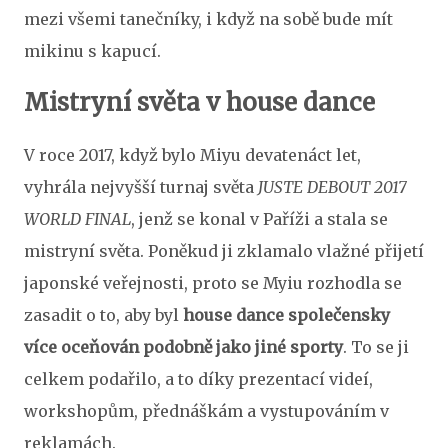
mezi všemi tanečníky, i když na sobě bude mít
mikinu s kapucí.
Mistryní světa v house dance
V roce 2017, když bylo Miyu devatenáct let,
vyhrála nejvyšší turnaj světa
JUSTE DEBOUT 2017
WORLD FINAL
, jenž se konal v Paříži a stala se
mistryní světa. Poněkud ji zklamalo vlažné přijetí
japonské veřejnosti, proto se Myiu rozhodla se
zasadit o to, aby byl
house dance společensky
více oceňován podobně jako jiné sporty
. To se ji
celkem podařilo, a to díky prezentací videí,
workshopům, přednáškám a vystupováním v
reklamách.