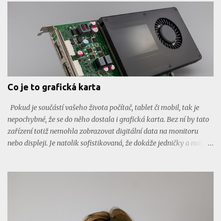
začíná tlačit nové, a ta letadlo XB-1, které také směřuje
k překonání rychlosti zvuku. Aktuálně překročilo svůj rychlostní
rekord. Co o tomto letadle všechno nevíte? Éra nadzvukového
létání Za rohem možná číhá nová, ekologičtější doba nadzvukové
letecké dopravy. Její průkopník, letoun Concorde byl v komerčním
provozu v letech 1976 až 2003. Bohužel nadzvukové cestování bylo
stále dražší a o lety tímto letadlem zájem postupně klesal. Konec
Co je to grafická karta
jeho éry udělala pak smrtelná letecká nehoda v roce 2000. Let
Concordu byl hodně náročný na spalování fosilních paliv, což
Pokud je součástí vašeho života počítač, tablet či mobil, tak je
v dnešní době...
nepochybné, že se do něho dostala i grafická karta. Bez ní by tato
zařízení totiž nemohla zobrazovat digitální data na monitoru
nebo displeji. Je natolik sofistikovaná, že dokáže jedničky a nuly
převést do takové podoby, aby ji mohlo lidské vnímat. Proto je
nepostradatelná a také jedním z parametrů, který člověk
zohledňuje při výběru nové elektroniky. Trocha historie nikdy
není na škodu První grafická karta vznikla už v roce 1981 . Tenkrát
ji vyvinula společnost IBM pro svůj osobní počítač IBM PC . Pravda,
mnoho toho nezmohla, protože počítač uměl pracovat pouze v