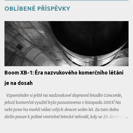
OBLÍBENÉ PŘÍSPĚVKY
Boom XB-1: Éra nazvukového komerčního létání
je na dosah
Vzpomínáte si ještě na nadzvukové dopravní letadlo Concorde,
jehož komerční využití bylo pozastaveno v listopadu 2003? Na
nebi jsme ho mohli vídat celých dvacet sedm let. Za tuto dobu
došlo pouze k jediné smrtelné letecké nehodě, kdy se 25. července
2000 zřídil let Air France 4590 krátce po startu a všech 109
cestujících zahynulo. Na místo tohoto legendárního letadla se