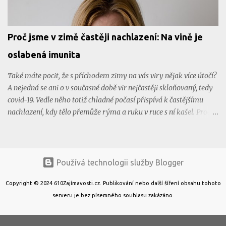
textovém režimu. Byl tu ale slibný začátek něčeho, co v dalších
letech prošlo rychlým vývojem a zdokonalením. Významný byl v
tomto ohledu rok 1996 , jenž byl ve znamení vydání karty Voodoo
Proč jsme v zimě častěji nachlazení: Na vině je
společností 3DFX, která představovala takovou malou revoluci v
grafických kartách. Ještě výraznějším počinem byla grafická karta
oslabená imunita
Voodoo Rush , jež už dokázala p...
Také máte pocit, že s příchodem zimy na vás viry nějak více útočí?
A nejedná se ani o v současné době vir nejčastěji skloňovaný, tedy
covid-19. Vedle něho totiž chladné počasí přispívá k častějšímu
nachlazení, kdy tělo přemůže rýma a ruku v ruce s ní kašel. Proč
tomu tak je? Chřipkovému viru se daří v chladnu Na světě je
spousta virů a každému vyhovuje jiné prostředí. Některý si více
lebedí v teple, jiný má rád zimu. O tom, jestli se virem nakazíme,
rozhoduje nejen to, jak silnou máme imunitu, ale i způsob přenosu
Používá technologii služby Blogger
viru z člověka na člověka. Třeba chřipkovému viru se v chladu
Copyright © 2024 610Zajímavosti.cz. Publikování nebo další šíření obsahu tohoto
výborně daří. Nejlépe přežívá při teplotě okolo 5 °C a méně. Tedy
serveru je bez písemného souhlasu zakázáno.
právě tehdy, kdy je u nás na severní polokouli zima. Taková ta
sychravá, kdy bývá po celý den mlhavo a nevlídně. Nakazí vás už 3
viriony Současně s tím jde ruku v ruce i nižší vzdušná vlhkost, která