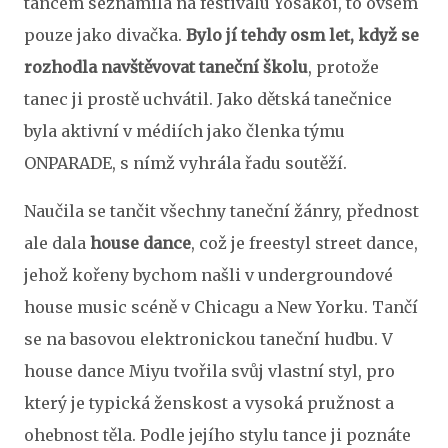
tancem seznámila na festivalu Yosakoi, to ovšem
pouze jako divačka.
Bylo jí tehdy osm let, když se
rozhodla navštěvovat taneční školu
, protože
tanec ji prostě uchvátil. Jako dětská tanečnice
byla aktivní v médiích jako členka týmu
ONPARADE, s nímž vyhrála řadu soutěží.
Naučila se tančit všechny taneční žánry, přednost
ale dala
house dance
, což je freestyl street dance,
jehož kořeny bychom našli v undergroundové
house music scéně v Chicagu a New Yorku. Tančí
se na basovou elektronickou taneční hudbu. V
house dance Miyu tvořila svůj vlastní styl, pro
který je typická ženskost a vysoká pružnost a
ohebnost těla. Podle jejího stylu tance ji poznáte