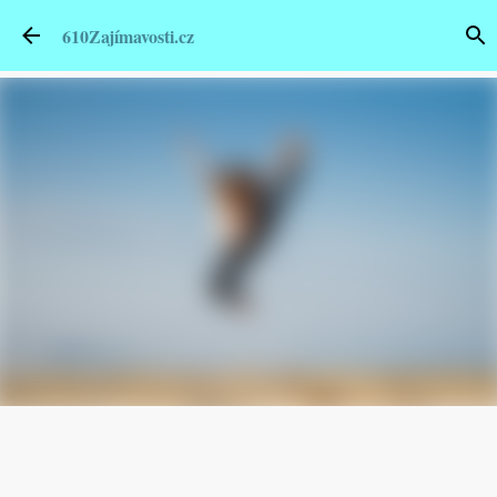
Přeskočit na hlavní obsah
610Zajímavosti.cz